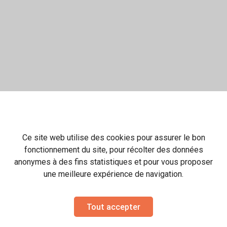
Ce site web utilise des cookies pour assurer le bon
fonctionnement du site, pour récolter des données
anonymes à des fins statistiques et pour vous proposer
une meilleure expérience de navigation.
Tout accepter
©
HR Hôtel & Spa Marin*****
|
44 AVENUE DE LA PLAGE - 17630 LA FLOTTE
| Vous effectuez votre réservation grâce à
Asterio